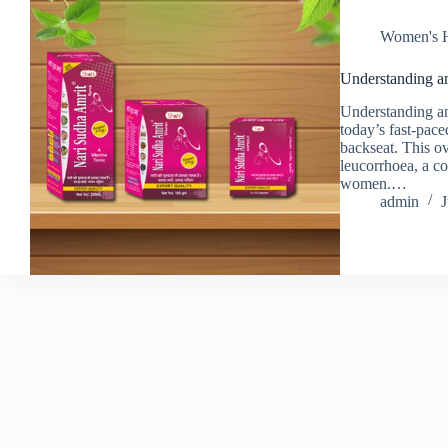
Women's H
Understanding a
Understanding a
today’s fast-pace
backseat. This ov
leucorrhoea, a c
women.…
admin
J