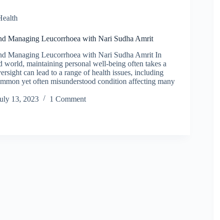
ealth
nd Managing Leucorrhoea with Nari Sudha Amrit
nd Managing Leucorrhoea with Nari Sudha Amrit In
d world, maintaining personal well-being often takes a
ersight can lead to a range of health issues, including
ommon yet often misunderstood condition affecting many
uly 13, 2023
1 Comment