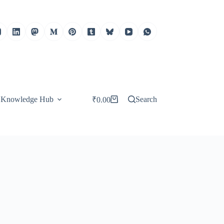
Knowledge Hub
Search
₹
0.00
Shopping
cart