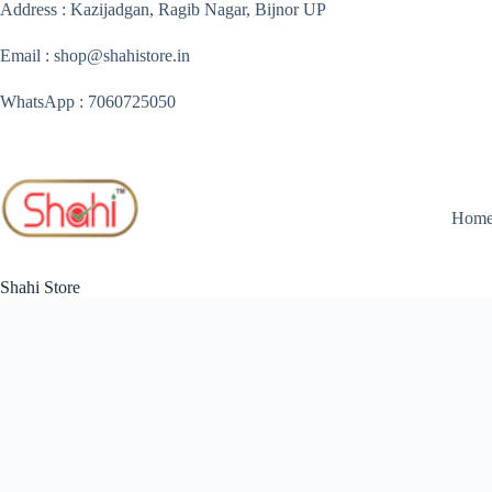
Skip
Address : Kazijadgan, Ragib Nagar, Bijnor UP
to
content
Email : shop@shahistore.in
WhatsApp : 7060725050
Hom
Shahi Store