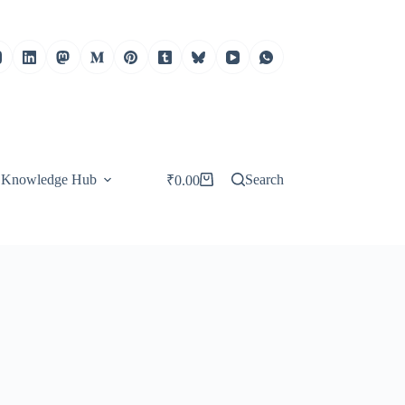
Knowledge Hub
Search
₹
0.00
Shopping
cart