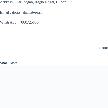
Skip
Address : Kazijadgan, Ragib Nagar, Bijnor UP
to
content
Email : shop@shahistore.in
WhatsApp : 7060725050
Hom
Shahi Store